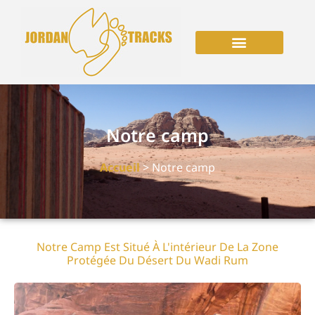
Notre camp
Accueil
> Notre camp
Notre Camp Est Situé À L'intérieur De La Zone
Protégée Du Désert Du Wadi Rum